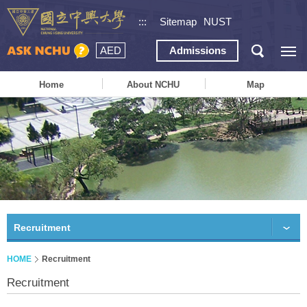
:::
Sitemap
NUST
AED
Admissions
Home
About NCHU
Map
Recruitment
HOME
Recruitment
Recruitment