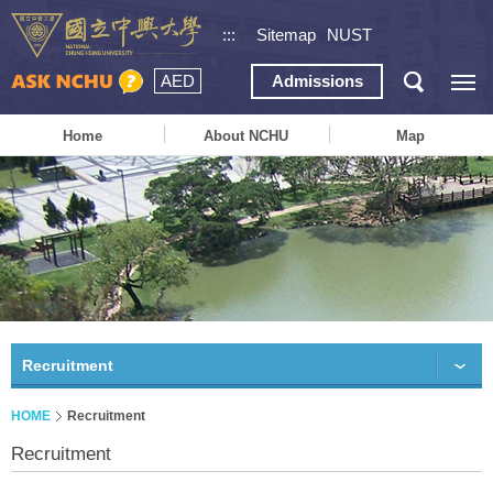
:::
Sitemap
NUST
AED
Admissions
Home
About NCHU
Map
Recruitment
HOME
Recruitment
Recruitment