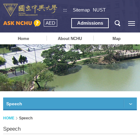
:::
Sitemap
NUST
AED
Admissions
Home
About NCHU
Map
Speech
HOME
Speech
Speech