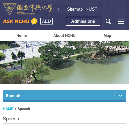
:::
Sitemap
NUST
AED
Admissions
Home
About NCHU
Map
Speech
HOME
Speech
Speech