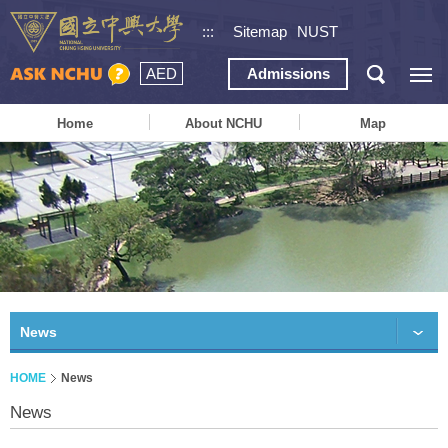
:::
Sitemap
NUST
AED
Admissions
Home
About NCHU
Map
News
HOME
News
News