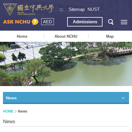
:::
Sitemap
NUST
AED
Admissions
Home
About NCHU
Map
News
HOME
News
News