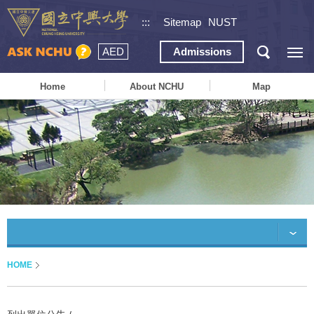
:::
Sitemap
NUST
AED
Admissions
Home
About NCHU
Map
HOME