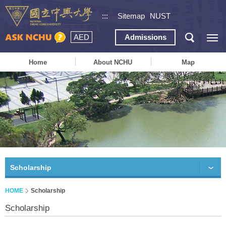
:::
Sitemap
NUST
AED
Admissions
Home
About NCHU
Map
Scholarship
HOME
Scholarship
Scholarship