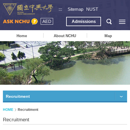
:::
Sitemap
NUST
AED
Admissions
Home
About NCHU
Map
Recruitment
HOME
Recruitment
Recruitment