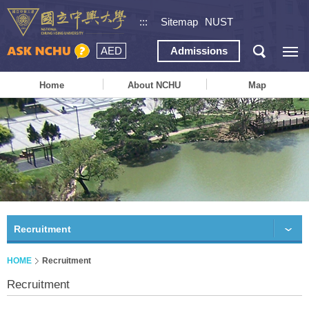
:::
Sitemap
NUST
AED
Admissions
Home
About NCHU
Map
Recruitment
HOME
Recruitment
Recruitment