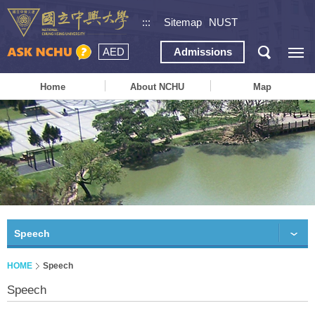
:::
Sitemap
NUST
AED
Admissions
Home
About NCHU
Map
Speech
HOME
Speech
Speech