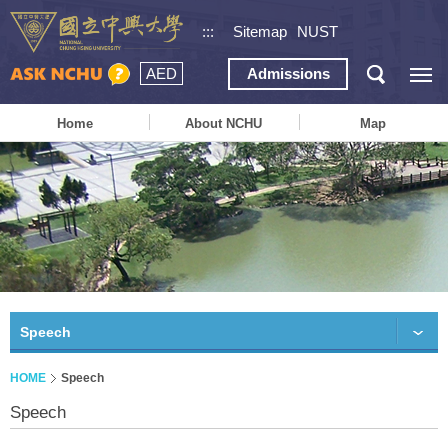
:::
Sitemap
NUST
AED
Admissions
Home
About NCHU
Map
Speech
HOME
Speech
Speech