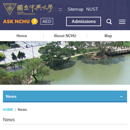
:::
Sitemap
NUST
AED
Admissions
Home
About NCHU
Map
News
HOME
News
News