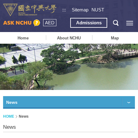
:::
Sitemap
NUST
AED
Admissions
Home
About NCHU
Map
News
HOME
News
News