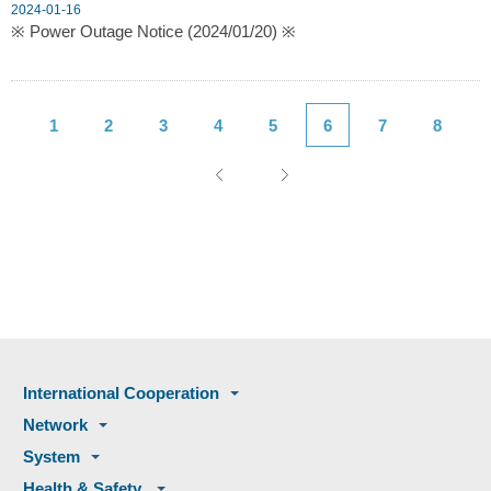
2024-01-16
※ Power Outage Notice (2024/01/20) ※
1
2
3
4
5
6
7
8
International Cooperation
Network
System
Health & Safety