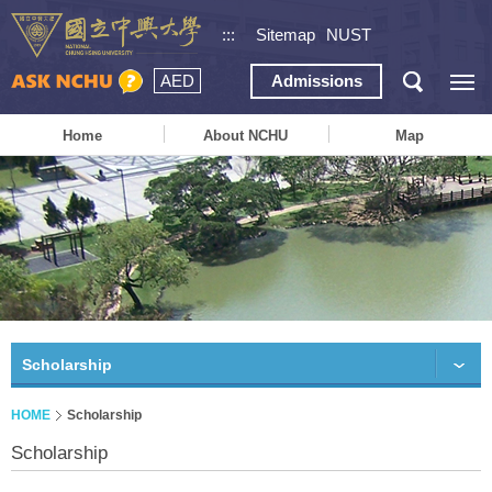
:::
Sitemap
NUST
AED
Admissions
Home
About NCHU
Map
Scholarship
HOME
Scholarship
Scholarship