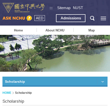
:::
Sitemap
NUST
AED
Admissions
Home
About NCHU
Map
Scholarship
HOME
Scholarship
Scholarship