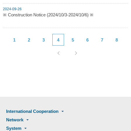
2024-09-26
※ Construction Notice (2024/10/3-2024/10/6) ※
1
2
3
4
5
6
7
8
International Cooperation
Network
System