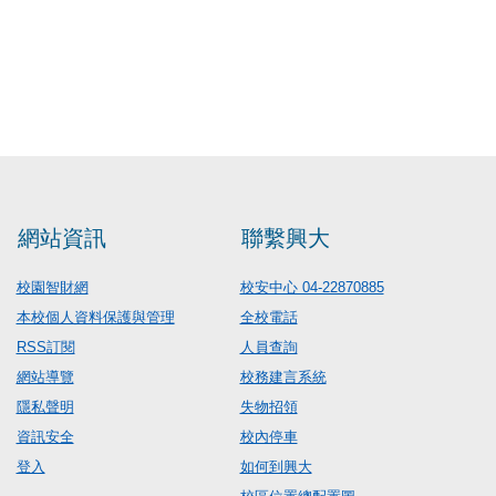
網站資訊
聯繫興大
校園智財網
校安中心 04-22870885
本校個人資料保護與管理
全校電話
RSS訂閱
人員查詢
網站導覽
校務建言系統
隱私聲明
失物招領
資訊安全
校內停車
登入
如何到興大