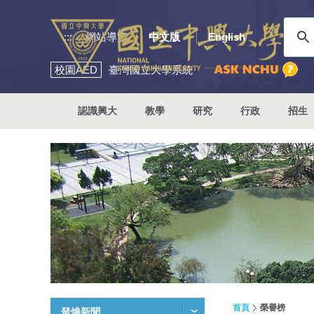
:::
網站導覽
中文版
English
校園
AED
臺灣國立大學系統
認識興大
教學
研究
行政
招生
首頁
榮譽榜
發燒新聞