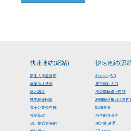
快速連結(網站)
快速連結(系統
新生入學服務網
iLearning3.0
就業徵才活動
電子郵件入口
求才訊息
洽公車輛線上申請
歷年校慶回顧
校園網路每日流量控
電子公文公布欄
斷網查詢
就學貸款
宿舍網管清單
ODF格式宣導網
研討會.演講