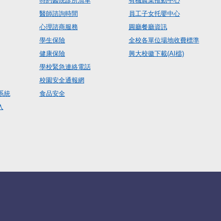
特約醫院診所清單
有機農業推動中心
醫師諮詢時間
員工子女托嬰中心
心理諮商服務
圓廳餐廳資訊
學生保險
全校各單位場地收費標準
健康保險
興大校徽下載(AI檔)
學校緊急連絡電話
校園安全通報網
系統
食品安全
入