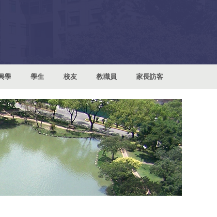
興學
學生
校友
教職員
家長訪客