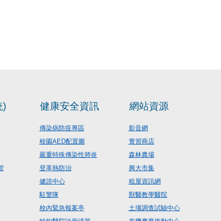
)
健康安全資訊
網站資源
傳染病防疫專區
影音網
校園AED配置圖
實習商店
嚴重特殊傳染性肺炎
森林農場
管
登革熱防治
興大市集
健諮中心
租屋資訊網
駐警隊
獸醫教學醫院
校內緊急報案亭
土壤調查試驗中心