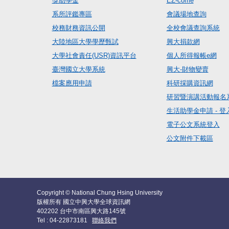
獎助學金
EZ-come
系所評鑑專區
會議場地查詢
校務財務資訊公開
全校會議查詢系統
大陸地區大學學歷甄試
興大捐款網
大學社會責任(USR)資訊平台
個人所得報帳e網
臺灣國立大學系統
興大-財物變賣
檔案應用申請
科研採購資訊網
研習暨演講活動報名
生活助學金申請 - 登
電子公文系統登入
公文附件下載區
Copyright © National Chung Hsing University
版權所有 國立中興大學全球資訊網
402202 台中市南區興大路145號
Tel : 04-22873181
聯絡我們