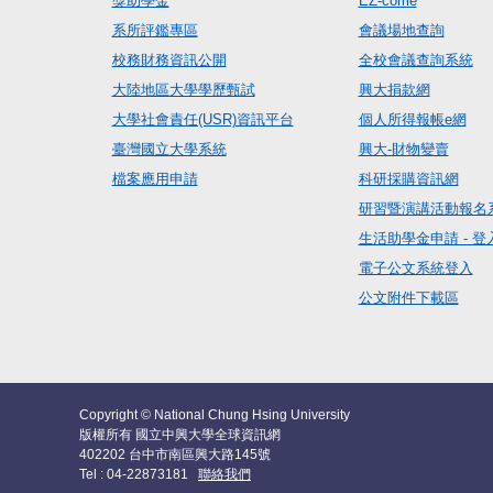
獎助學金
EZ-come
系所評鑑專區
會議場地查詢
校務財務資訊公開
全校會議查詢系統
大陸地區大學學歷甄試
興大捐款網
大學社會責任(USR)資訊平台
個人所得報帳e網
臺灣國立大學系統
興大-財物變賣
檔案應用申請
科研採購資訊網
研習暨演講活動報名
生活助學金申請 - 登
電子公文系統登入
公文附件下載區
Copyright © National Chung Hsing University
版權所有 國立中興大學全球資訊網
402202 台中市南區興大路145號
Tel : 04-22873181
聯絡我們