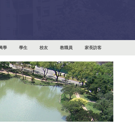
興學
學生
校友
教職員
家長訪客