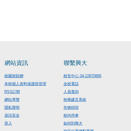
網站資訊
聯繫興大
校園智財網
校安中心 04-22870885
本校個人資料保護與管理
全校電話
RSS訂閱
人員查詢
網站導覽
校務建言系統
隱私聲明
失物招領
資訊安全
校內停車
登入
如何到興大