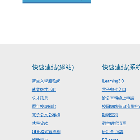
快速連結(網站)
快速連結(系統
新生入學服務網
iLearning3.0
就業徵才活動
電子郵件入口
求才訊息
洽公車輛線上申請
歷年校慶回顧
校園網路每日流量控
電子公文公布欄
斷網查詢
就學貸款
宿舍網管清單
ODF格式宣導網
研討會.演講