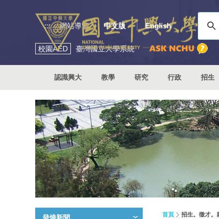
:::
網站導覽
中文版
English
校園
AED
臺灣國立大學系統
認識興大
教學
研究
行政
招生
首頁
招生。徵才。
發燒新聞