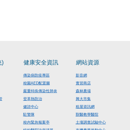
)
健康安全資訊
網站資源
傳染病防疫專區
影音網
校園AED配置圖
實習商店
嚴重特殊傳染性肺炎
森林農場
管
登革熱防治
興大市集
健諮中心
租屋資訊網
駐警隊
獸醫教學醫院
校內緊急報案亭
土壤調查試驗中心