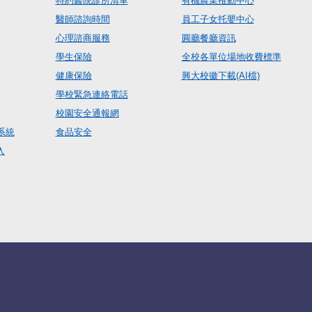
特約醫院診所清單
有機農業推動中心
醫師諮詢時間
員工子女托嬰中心
心理諮商服務
圓廳餐廳資訊
學生保險
全校各單位場地收費標準
健康保險
興大校徽下載(AI檔)
學校緊急連絡電話
校園安全通報網
系統
食品安全
入