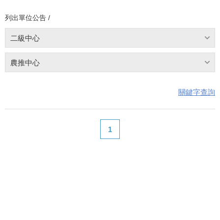
列出單位公告 /
二級中心
農推中心
關鍵字查詢
1