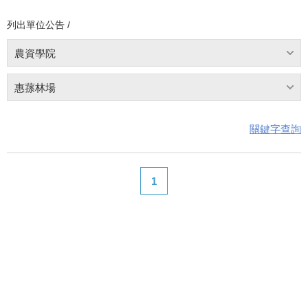
列出單位公告 /
農資學院
惠蓀林場
關鍵字查詢
1