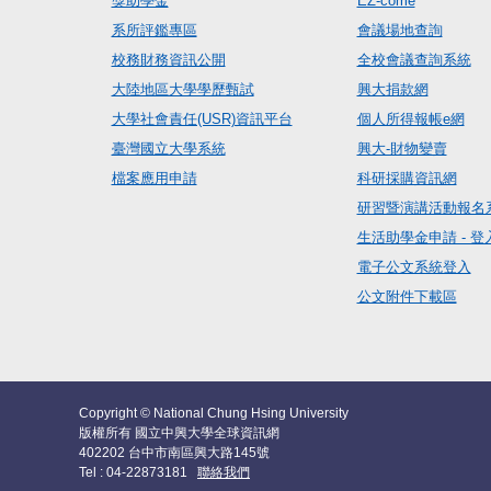
獎助學金
EZ-come
系所評鑑專區
會議場地查詢
校務財務資訊公開
全校會議查詢系統
大陸地區大學學歷甄試
興大捐款網
大學社會責任(USR)資訊平台
個人所得報帳e網
臺灣國立大學系統
興大-財物變賣
檔案應用申請
科研採購資訊網
研習暨演講活動報名
生活助學金申請 - 登
電子公文系統登入
公文附件下載區
Copyright © National Chung Hsing University
版權所有 國立中興大學全球資訊網
402202 台中市南區興大路145號
Tel : 04-22873181
聯絡我們