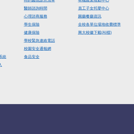
特約醫院診所清單
有機農業推動中心
醫師諮詢時間
員工子女托嬰中心
心理諮商服務
圓廳餐廳資訊
學生保險
全校各單位場地收費標準
健康保險
興大校徽下載(AI檔)
學校緊急連絡電話
校園安全通報網
系統
食品安全
入