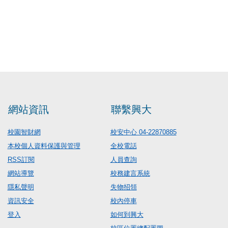
網站資訊
聯繫興大
校園智財網
校安中心 04-22870885
本校個人資料保護與管理
全校電話
RSS訂閱
人員查詢
網站導覽
校務建言系統
隱私聲明
失物招領
資訊安全
校內停車
登入
如何到興大