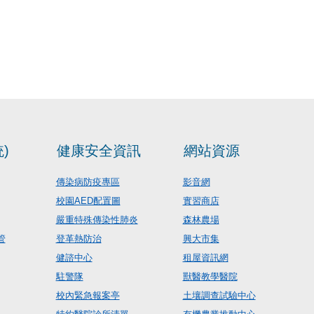
)
健康安全資訊
網站資源
傳染病防疫專區
影音網
校園AED配置圖
實習商店
嚴重特殊傳染性肺炎
森林農場
管
登革熱防治
興大市集
健諮中心
租屋資訊網
駐警隊
獸醫教學醫院
校內緊急報案亭
土壤調查試驗中心