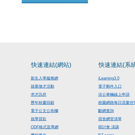
快速連結(網站)
快速連結(系統
新生入學服務網
iLearning3.0
就業徵才活動
電子郵件入口
求才訊息
洽公車輛線上申請
歷年校慶回顧
校園網路每日流量控
電子公文公布欄
斷網查詢
就學貸款
宿舍網管清單
ODF格式宣導網
研討會.演講