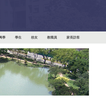
興學
學生
校友
教職員
家長訪客