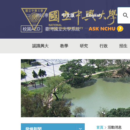
:::
網站導覽
中文版
English
校園
AED
臺灣國立大學系統
認識興大
教學
研究
行政
招生
首頁
活動消息
發燒新聞