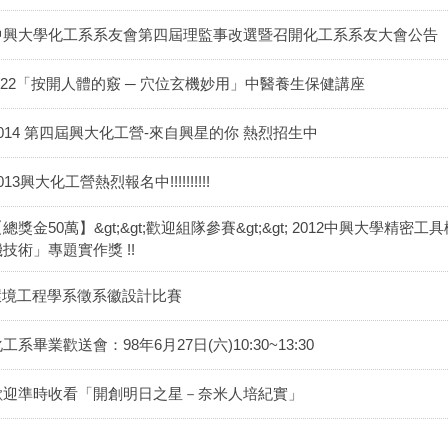
中興大學化工系系友會第四屆理監事改選暨召開化工系系友大會公告
9/22「按開人體的竅 ─ 穴位玄機妙用」中醫養生保健講座
2014 第四屆興大化工營-來自興星的你 熱烈招生中
013興大化工營熱烈報名中!!!!!!!!!!
總獎金50萬】&gt;&gt;歡迎組隊參賽&gt;&gt; 2012中興大學
機技術」專題實作獎 !!
環境工程學系徵系徽設計比賽
工系畢業歡送會：98年6月27日(六)10:30~13:30
歡迎準時收看「開創明日之星－奈米人培紀實」