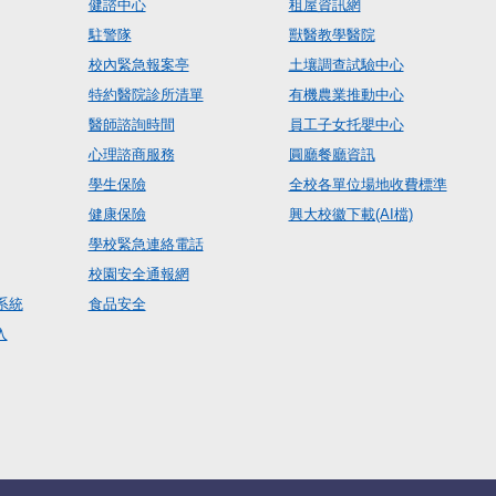
健諮中心
租屋資訊網
駐警隊
獸醫教學醫院
校內緊急報案亭
土壤調查試驗中心
特約醫院診所清單
有機農業推動中心
醫師諮詢時間
員工子女托嬰中心
心理諮商服務
圓廳餐廳資訊
學生保險
全校各單位場地收費標準
健康保險
興大校徽下載(AI檔)
學校緊急連絡電話
校園安全通報網
系統
食品安全
入