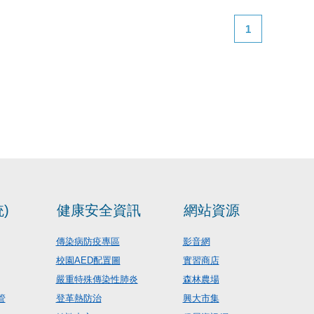
1
)
健康安全資訊
網站資源
傳染病防疫專區
影音網
校園AED配置圖
實習商店
嚴重特殊傳染性肺炎
森林農場
管
登革熱防治
興大市集