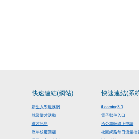
快速連結(網站)
快速連結(系統
新生入學服務網
iLearning3.0
就業徵才活動
電子郵件入口
求才訊息
洽公車輛線上申請
歷年校慶回顧
校園網路每日流量控