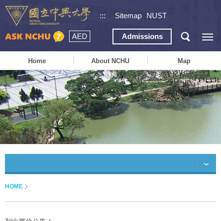
:::
Sitemap
NUST
AED
Admissions
Home
About NCHU
Map
HOME