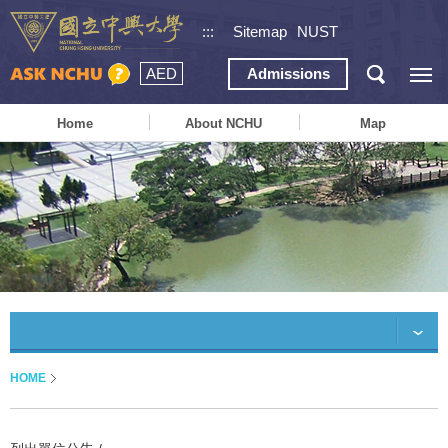
:::
Sitemap
NUST
AED
Admissions
Home
About NCHU
Map
HOME