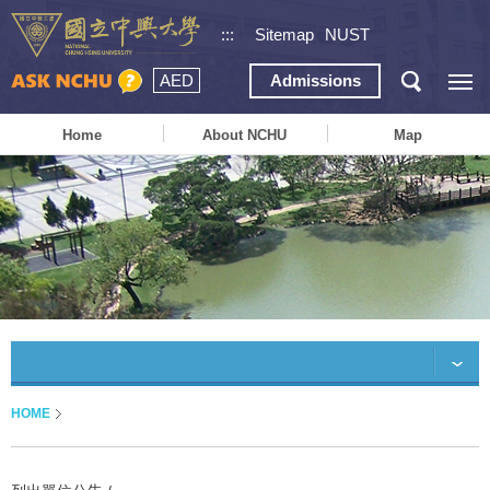
:::
Sitemap
NUST
AED
Admissions
Home
About NCHU
Map
HOME