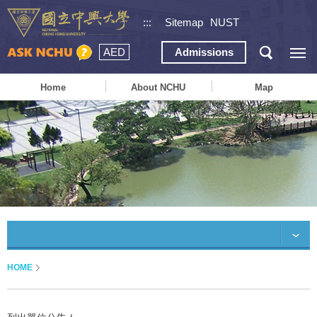
:::
Sitemap
NUST
AED
Admissions
Home
About NCHU
Map
HOME