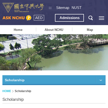
:::
Sitemap
NUST
AED
Admissions
Home
About NCHU
Map
Scholarship
HOME
Scholarship
Scholarship