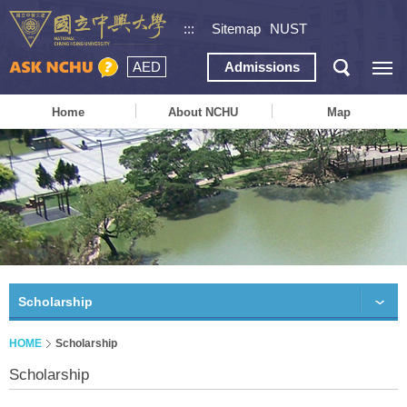
:::
Sitemap
NUST
AED
Admissions
Home
About NCHU
Map
Scholarship
HOME
Scholarship
Scholarship