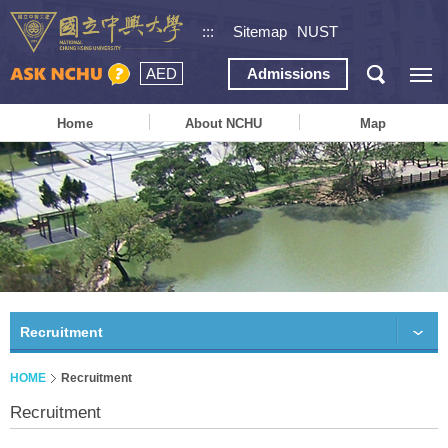
:::
Sitemap
NUST
AED
Admissions
Home
About NCHU
Map
Recruitment
HOME
Recruitment
Recruitment