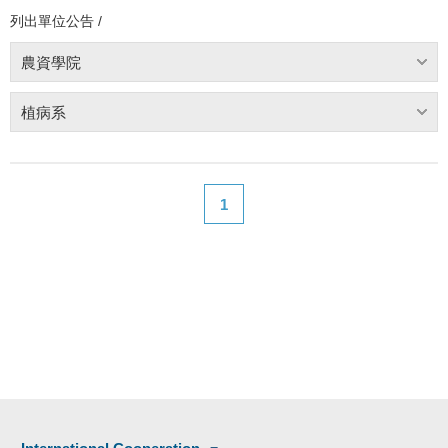
列出單位公告 /
農資學院
植病系
1