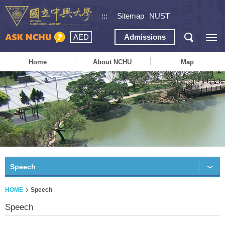
:::
Sitemap
NUST
AED
Admissions
Home
About NCHU
Map
Speech
HOME
Speech
Speech