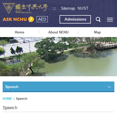
:::
Sitemap
NUST
AED
Admissions
Home
About NCHU
Map
Speech
HOME
Speech
Speech