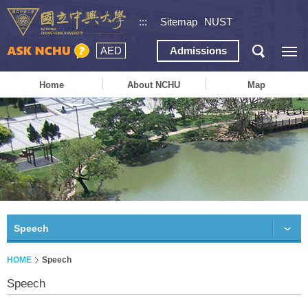
:::
Sitemap
NUST
AED
Admissions
Home
About NCHU
Map
Speech
HOME
Speech
Speech