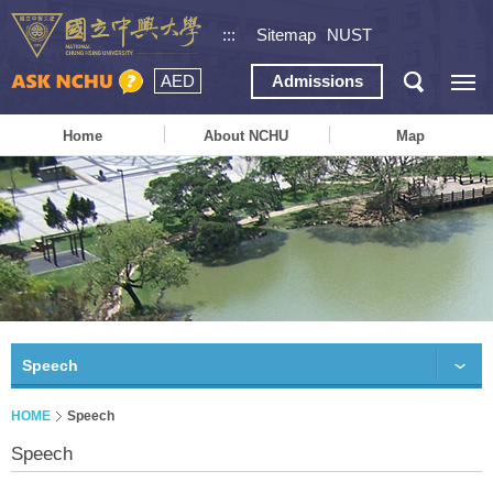
:::
Sitemap
NUST
AED
Admissions
Home
About NCHU
Map
Speech
HOME
Speech
Speech