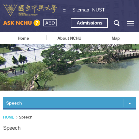
:::
Sitemap
NUST
AED
Admissions
Home
About NCHU
Map
Speech
HOME
Speech
Speech