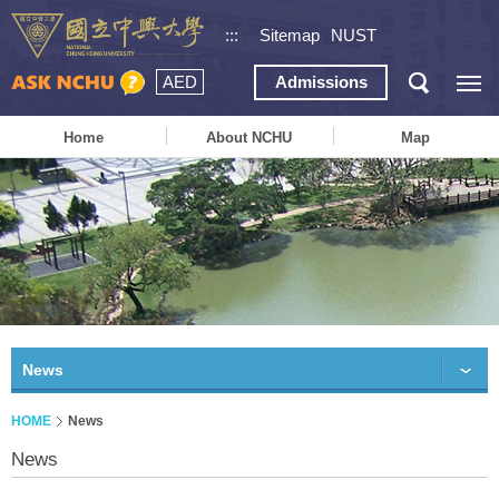
:::
Sitemap
NUST
AED
Admissions
Home
About NCHU
Map
News
HOME
News
News