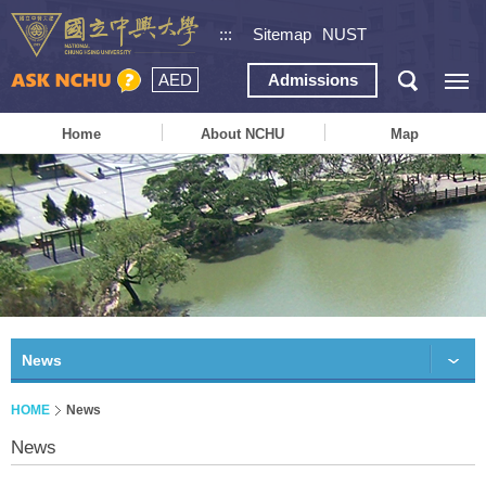
:::
Sitemap
NUST
AED
Admissions
Home
About NCHU
Map
News
HOME
News
News