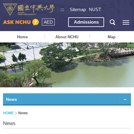
:::
Sitemap
NUST
AED
Admissions
Home
About NCHU
Map
News
HOME
News
News