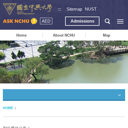
:::
Sitemap
NUST
AED
Admissions
Home
About NCHU
Map
HOME