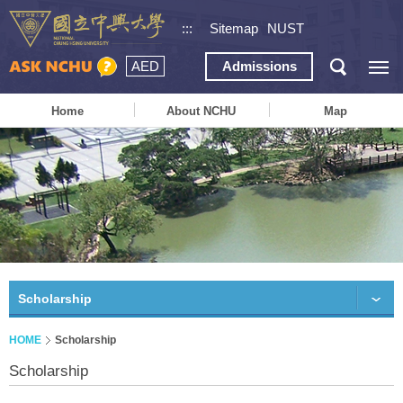
:::
Sitemap
NUST
AED
Admissions
Home
About NCHU
Map
Scholarship
HOME
Scholarship
Scholarship