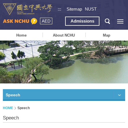
:::
Sitemap
NUST
AED
Admissions
Home
About NCHU
Map
Speech
HOME
Speech
Speech