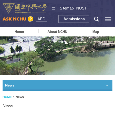
:::
Sitemap
NUST
AED
Admissions
Home
About NCHU
Map
News
HOME
News
News