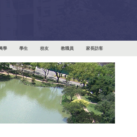
興學
學生
校友
教職員
家長訪客