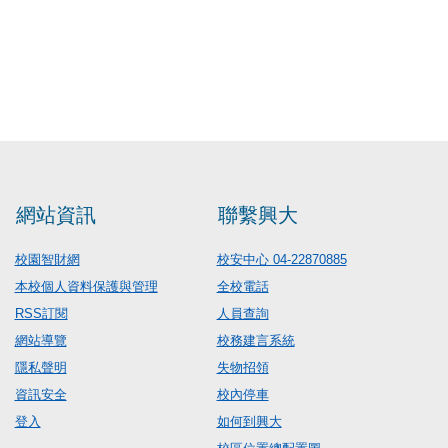
網站資訊
聯繫興大
校園智財網
校安中心 04-22870885
本校個人資料保護與管理
全校電話
RSS訂閱
人員查詢
網站導覽
校務建言系統
隱私聲明
失物招領
資訊安全
校內停車
登入
如何到興大