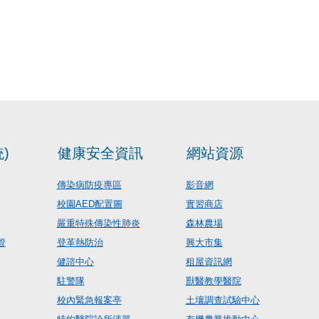
)
健康安全資訊
網站資源
傳染病防疫專區
影音網
校園AED配置圖
實習商店
嚴重特殊傳染性肺炎
森林農場
管
登革熱防治
興大市集
健諮中心
租屋資訊網
駐警隊
獸醫教學醫院
校內緊急報案亭
土壤調查試驗中心