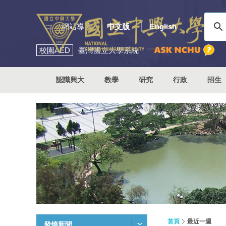
:::
網站導覽
中文版
English
校園
AED
臺灣國立大學系統
認識興大
教學
研究
行政
招生
首頁
最近一週
發燒新聞