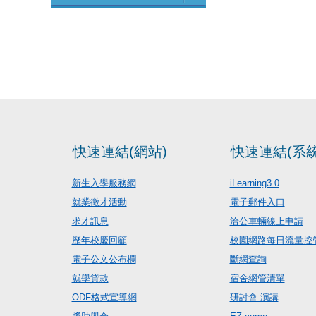
快速連結(網站)
快速連結(系統
新生入學服務網
iLearning3.0
就業徵才活動
電子郵件入口
求才訊息
洽公車輛線上申請
歷年校慶回顧
校園網路每日流量控
電子公文公布欄
斷網查詢
就學貸款
宿舍網管清單
ODF格式宣導網
研討會.演講