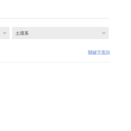
土環系
關鍵字查詢