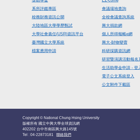
獎助學金
EZ-come
系所評鑑專區
會議場地查詢
校務財務資訊公開
全校會議查詢系統
大陸地區大學學歷甄試
興大捐款網
大學社會責任(USR)資訊平台
個人所得報帳e網
臺灣國立大學系統
興大-財物變賣
檔案應用申請
科研採購資訊網
研習暨演講活動報名
生活助學金申請 - 登
電子公文系統登入
公文附件下載區
Copyright © National Chung Hsing University
版權所有 國立中興大學全球資訊網
402202 台中市南區興大路145號
Tel : 04-22873181
聯絡我們