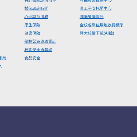
特約醫院診所清單
有機農業推動中心
醫師諮詢時間
員工子女托嬰中心
心理諮商服務
圓廳餐廳資訊
學生保險
全校各單位場地收費標準
健康保險
興大校徽下載(AI檔)
學校緊急連絡電話
校園安全通報網
系統
食品安全
入