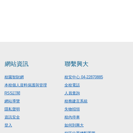
網站資訊
聯繫興大
校園智財網
校安中心 04-22870885
本校個人資料保護與管理
全校電話
RSS訂閱
人員查詢
網站導覽
校務建言系統
隱私聲明
失物招領
資訊安全
校內停車
登入
如何到興大