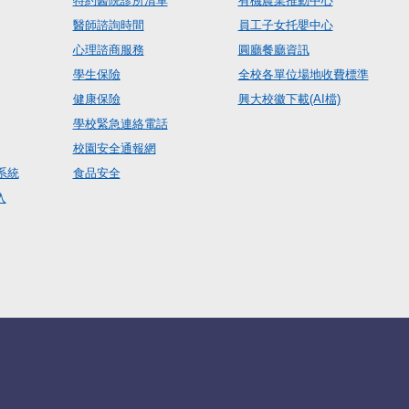
特約醫院診所清單
有機農業推動中心
醫師諮詢時間
員工子女托嬰中心
心理諮商服務
圓廳餐廳資訊
學生保險
全校各單位場地收費標準
健康保險
興大校徽下載(AI檔)
學校緊急連絡電話
校園安全通報網
系統
食品安全
入