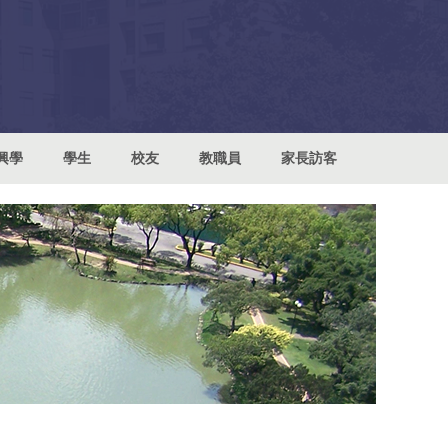
興學
學生
校友
教職員
家長訪客