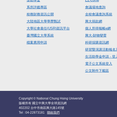
獎助學金
EZ-come
系所評鑑專區
會議場地查詢
校務財務資訊公開
全校會議查詢系統
大陸地區大學學歷甄試
興大捐款網
大學社會責任(USR)資訊平台
個人所得報帳e網
臺灣國立大學系統
興大-財物變賣
檔案應用申請
科研採購資訊網
研習暨演講活動報名
生活助學金申請 - 登
電子公文系統登入
公文附件下載區
Copyright © National Chung Hsing University
版權所有 國立中興大學全球資訊網
402202 台中市南區興大路145號
Tel : 04-22873181
聯絡我們