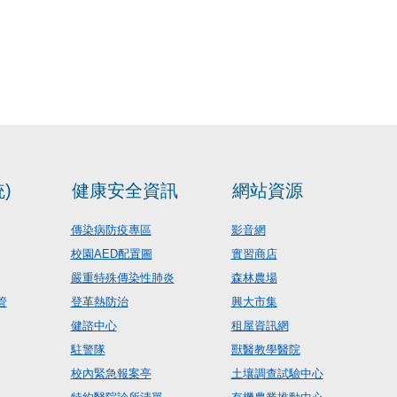
)
健康安全資訊
網站資源
傳染病防疫專區
影音網
校園AED配置圖
實習商店
嚴重特殊傳染性肺炎
森林農場
管
登革熱防治
興大市集
健諮中心
租屋資訊網
駐警隊
獸醫教學醫院
校內緊急報案亭
土壤調查試驗中心