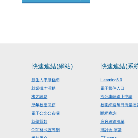
快速連結(網站)
快速連結(系統
新生入學服務網
iLearning3.0
就業徵才活動
電子郵件入口
求才訊息
洽公車輛線上申請
歷年校慶回顧
校園網路每日流量控
電子公文公布欄
斷網查詢
就學貸款
宿舍網管清單
ODF格式宣導網
研討會.演講