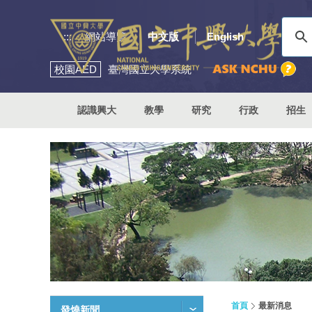
:::
網站導覽
中文版
English
校園
AED
臺灣國立大學系統
認識興大
教學
研究
行政
招生
首頁
最新消息
發燒新聞