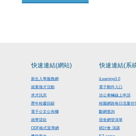
快速連結(網站)
快速連結(系統
新生入學服務網
iLearning3.0
就業徵才活動
電子郵件入口
求才訊息
洽公車輛線上申請
歷年校慶回顧
校園網路每日流量控
電子公文公布欄
斷網查詢
就學貸款
宿舍網管清單
ODF格式宣導網
研討會.演講