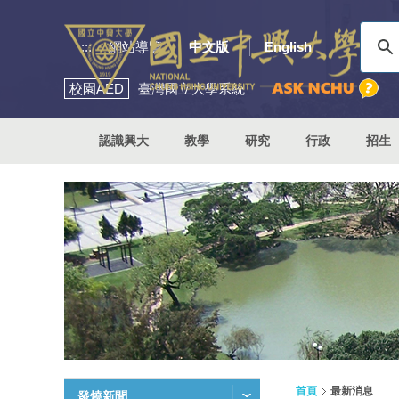
:::
網站導覽
中文版
English
校園
AED
臺灣國立大學系統
認識興大
教學
研究
行政
招生
首頁
最新消息
發燒新聞