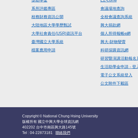
獎助學金
EZ-come
系所評鑑專區
會議場地查詢
校務財務資訊公開
全校會議查詢系統
大陸地區大學學歷甄試
興大捐款網
大學社會責任(USR)資訊平台
個人所得報帳e網
臺灣國立大學系統
興大-財物變賣
檔案應用申請
科研採購資訊網
研習暨演講活動報名
生活助學金申請 - 登
電子公文系統登入
公文附件下載區
Copyright © National Chung Hsing University
版權所有 國立中興大學全球資訊網
402202 台中市南區興大路145號
Tel : 04-22873181
聯絡我們