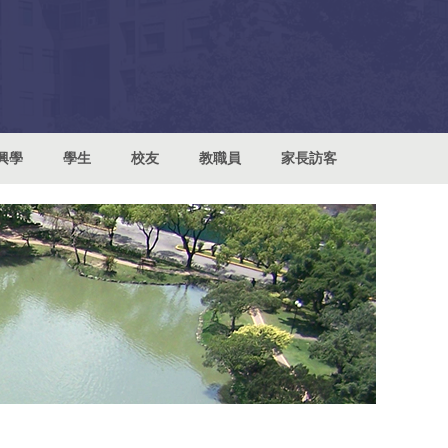
興學
學生
校友
教職員
家長訪客