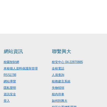
網站資訊
聯繫興大
校園智財網
校安中心 04-22870885
本校個人資料保護與管理
全校電話
RSS訂閱
人員查詢
網站導覽
校務建言系統
隱私聲明
失物招領
資訊安全
校內停車
登入
如何到興大