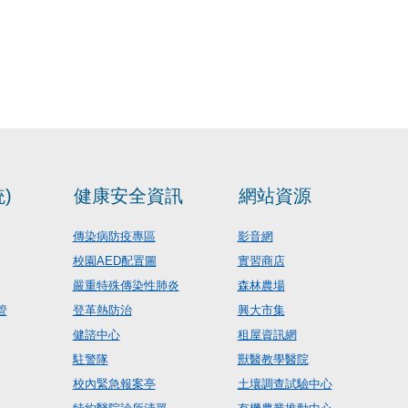
)
健康安全資訊
網站資源
傳染病防疫專區
影音網
校園AED配置圖
實習商店
嚴重特殊傳染性肺炎
森林農場
管
登革熱防治
興大市集
健諮中心
租屋資訊網
駐警隊
獸醫教學醫院
校內緊急報案亭
土壤調查試驗中心