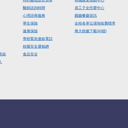
特約醫院診所清單
有機農業推動中心
醫師諮詢時間
員工子女托嬰中心
心理諮商服務
圓廳餐廳資訊
學生保險
全校各單位場地收費標準
健康保險
興大校徽下載(AI檔)
學校緊急連絡電話
校園安全通報網
系統
食品安全
入