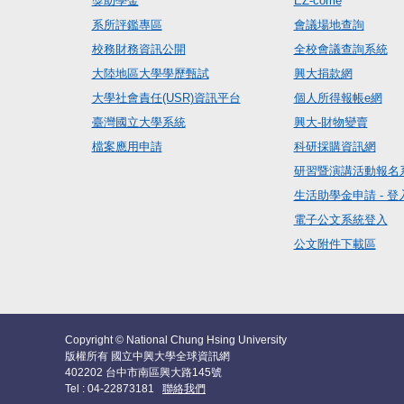
獎助學金
EZ-come
系所評鑑專區
會議場地查詢
校務財務資訊公開
全校會議查詢系統
大陸地區大學學歷甄試
興大捐款網
大學社會責任(USR)資訊平台
個人所得報帳e網
臺灣國立大學系統
興大-財物變賣
檔案應用申請
科研採購資訊網
研習暨演講活動報名
生活助學金申請 - 登
電子公文系統登入
公文附件下載區
Copyright © National Chung Hsing University
版權所有 國立中興大學全球資訊網
402202 台中市南區興大路145號
Tel : 04-22873181
聯絡我們