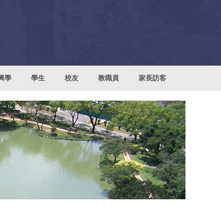
興學
學生
校友
教職員
家長訪客