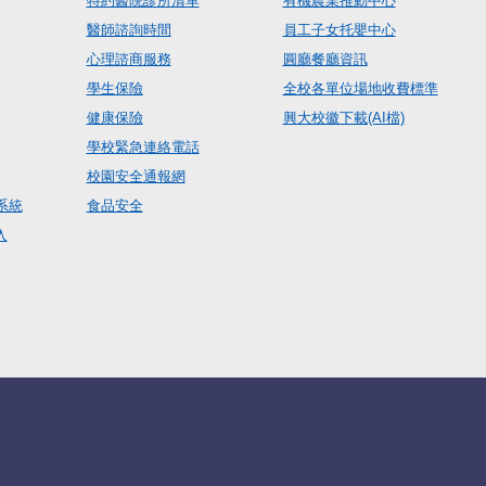
特約醫院診所清單
有機農業推動中心
醫師諮詢時間
員工子女托嬰中心
心理諮商服務
圓廳餐廳資訊
學生保險
全校各單位場地收費標準
健康保險
興大校徽下載(AI檔)
學校緊急連絡電話
校園安全通報網
系統
食品安全
入