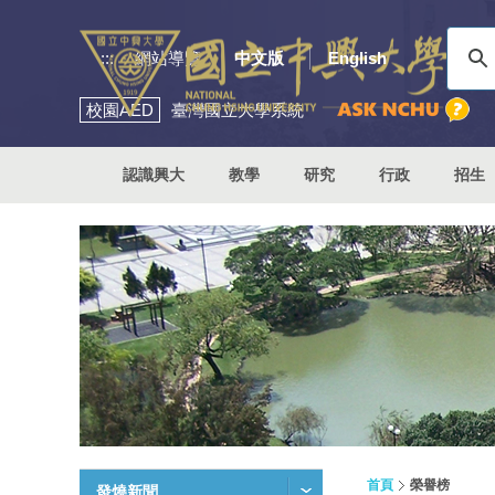
:::
網站導覽
中文版
English
校園
AED
臺灣國立大學系統
認識興大
教學
研究
行政
招生
首頁
榮譽榜
發燒新聞