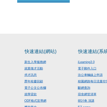
快速連結(網站)
快速連結(系統
新生入學服務網
iLearning3.0
就業徵才活動
電子郵件入口
求才訊息
洽公車輛線上申請
歷年校慶回顧
校園網路每日流量控
電子公文公布欄
斷網查詢
就學貸款
宿舍網管清單
ODF格式宣導網
研討會.演講