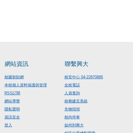
網站資訊
聯繫興大
校園智財網
校安中心 04-22870885
本校個人資料保護與管理
全校電話
RSS訂閱
人員查詢
網站導覽
校務建言系統
隱私聲明
失物招領
資訊安全
校內停車
登入
如何到興大