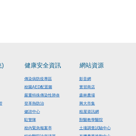
)
健康安全資訊
網站資源
傳染病防疫專區
影音網
校園AED配置圖
實習商店
嚴重特殊傳染性肺炎
森林農場
管
登革熱防治
興大市集
健諮中心
租屋資訊網
駐警隊
獸醫教學醫院
校內緊急報案亭
土壤調查試驗中心