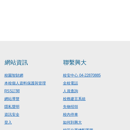
網站資訊
聯繫興大
校園智財網
校安中心 04-22870885
本校個人資料保護與管理
全校電話
RSS訂閱
人員查詢
網站導覽
校務建言系統
隱私聲明
失物招領
資訊安全
校內停車
登入
如何到興大