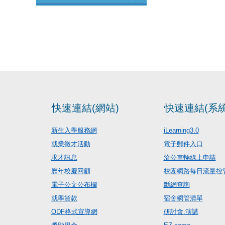
快速連結(網站)
快速連結(系統
新生入學服務網
iLearning3.0
就業徵才活動
電子郵件入口
求才訊息
洽公車輛線上申請
歷年校慶回顧
校園網路每日流量控
電子公文公布欄
斷網查詢
就學貸款
宿舍網管清單
ODF格式宣導網
研討會.演講