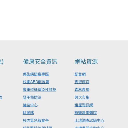
)
健康安全資訊
網站資源
傳染病防疫專區
影音網
校園AED配置圖
實習商店
嚴重特殊傳染性肺炎
森林農場
管
登革熱防治
興大市集
健諮中心
租屋資訊網
駐警隊
獸醫教學醫院
校內緊急報案亭
土壤調查試驗中心