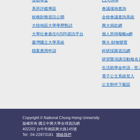
獎助學金
EZ-come
系所評鑑專區
會議場地查詢
校務財務資訊公開
全校會議查詢系統
大陸地區大學學歷甄試
興大捐款網
大學社會責任(USR)資訊平台
個人所得報帳e網
臺灣國立大學系統
興大-財物變賣
檔案應用申請
科研採購資訊網
研習暨演講活動報名
生活助學金申請 - 登
電子公文系統登入
公文附件下載區
Copyright © National Chung Hsing University
版權所有 國立中興大學全球資訊網
402202 台中市南區興大路145號
Tel : 04-22873181
聯絡我們