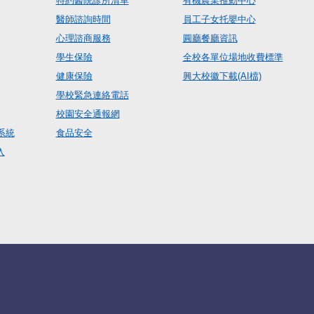
特約醫院診所清單
有機農業推動中心
醫師諮詢時間
員工子女托嬰中心
心理諮商服務
圓廳餐廳資訊
學生保險
全校各單位場地收費標準
健康保險
興大校徽下載(AI檔)
學校緊急連絡電話
校園安全通報網
系統
食品安全
入