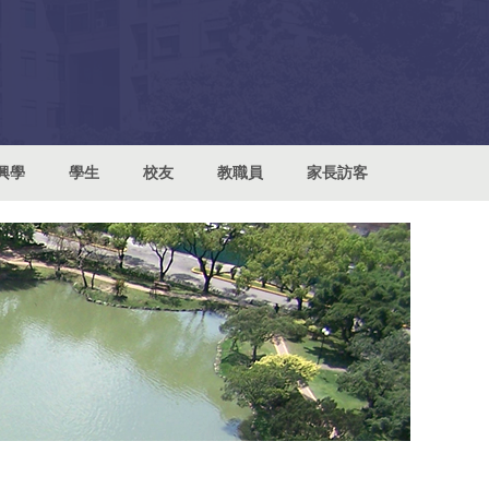
興學
學生
校友
教職員
家長訪客