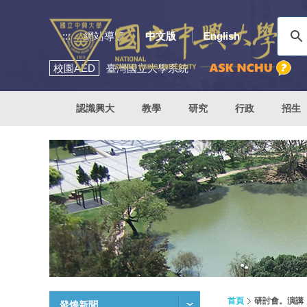
:::
網站導覽
中文版
English
校園
AED
臺灣國立大學系統
認識興大
教學
研究
行政
招生
首頁
研討會。演講
發燒新聞