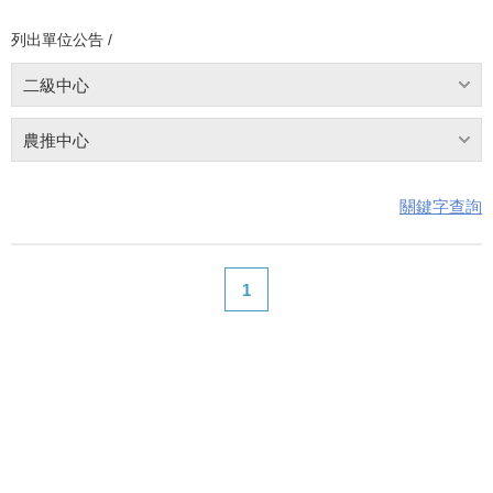
列出單位公告 /
二級中心
農推中心
關鍵字查詢
1