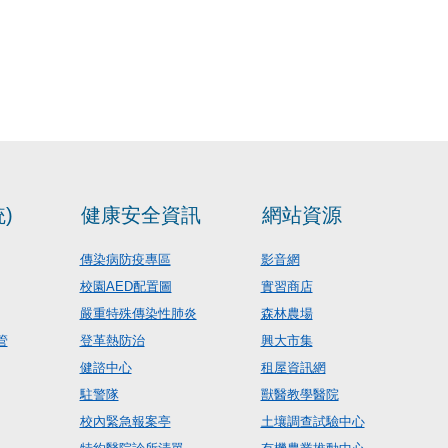
)
健康安全資訊
網站資源
傳染病防疫專區
影音網
校園AED配置圖
實習商店
嚴重特殊傳染性肺炎
森林農場
管
登革熱防治
興大市集
健諮中心
租屋資訊網
駐警隊
獸醫教學醫院
校內緊急報案亭
土壤調查試驗中心