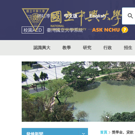
:::
網站導覽
中文版
English
校園
AED
臺灣國立大學系統
認識興大
教學
研究
行政
招生
首頁
獎學金。貸款
發燒新聞