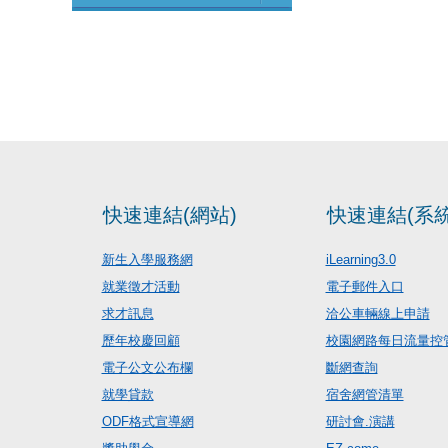
快速連結(網站)
快速連結(系統
新生入學服務網
iLearning3.0
就業徵才活動
電子郵件入口
求才訊息
洽公車輛線上申請
歷年校慶回顧
校園網路每日流量控
電子公文公布欄
斷網查詢
就學貸款
宿舍網管清單
ODF格式宣導網
研討會.演講