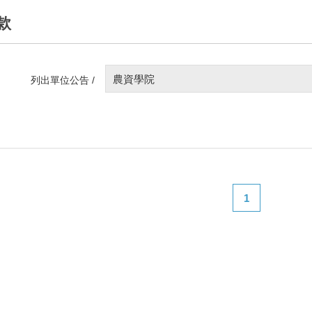
款
農資學院
列出單位公告 /
1