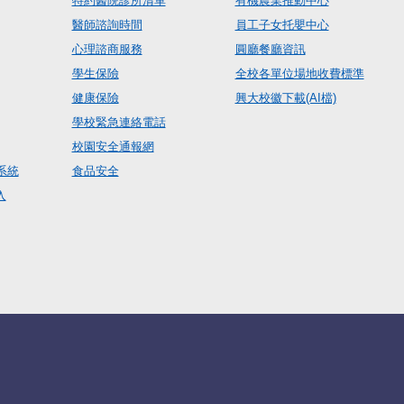
特約醫院診所清單
有機農業推動中心
醫師諮詢時間
員工子女托嬰中心
心理諮商服務
圓廳餐廳資訊
學生保險
全校各單位場地收費標準
健康保險
興大校徽下載(AI檔)
學校緊急連絡電話
校園安全通報網
系統
食品安全
入