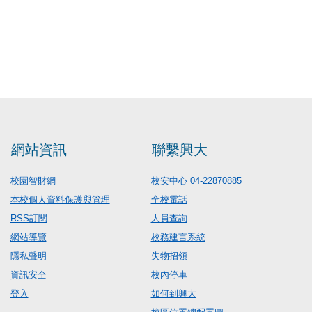
網站資訊
聯繫興大
校園智財網
校安中心 04-22870885
本校個人資料保護與管理
全校電話
RSS訂閱
人員查詢
網站導覽
校務建言系統
隱私聲明
失物招領
資訊安全
校內停車
登入
如何到興大