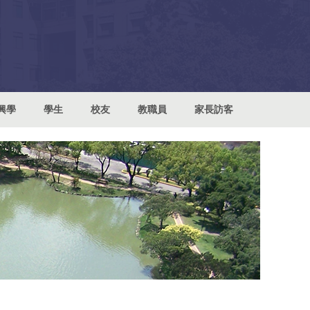
興學
學生
校友
教職員
家長訪客