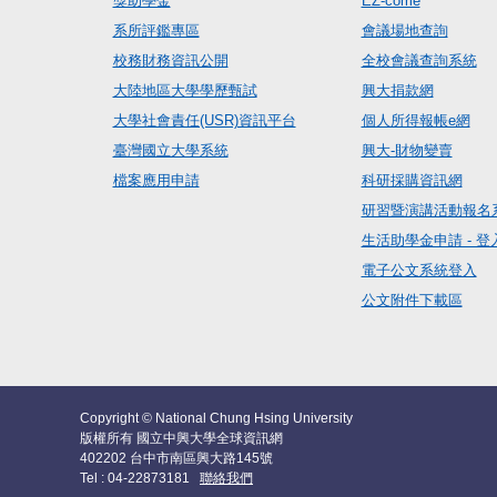
獎助學金
EZ-come
系所評鑑專區
會議場地查詢
校務財務資訊公開
全校會議查詢系統
大陸地區大學學歷甄試
興大捐款網
大學社會責任(USR)資訊平台
個人所得報帳e網
臺灣國立大學系統
興大-財物變賣
檔案應用申請
科研採購資訊網
研習暨演講活動報名
生活助學金申請 - 登
電子公文系統登入
公文附件下載區
Copyright © National Chung Hsing University
版權所有 國立中興大學全球資訊網
402202 台中市南區興大路145號
Tel : 04-22873181
聯絡我們