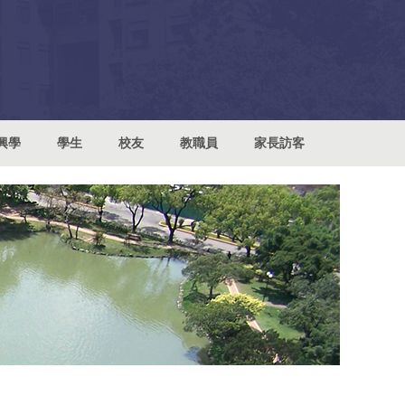
興學
學生
校友
教職員
家長訪客