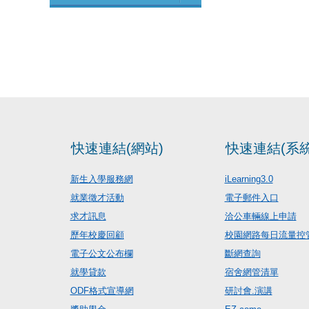
快速連結(網站)
快速連結(系統
新生入學服務網
iLearning3.0
就業徵才活動
電子郵件入口
求才訊息
洽公車輛線上申請
歷年校慶回顧
校園網路每日流量控
電子公文公布欄
斷網查詢
就學貸款
宿舍網管清單
ODF格式宣導網
研討會.演講