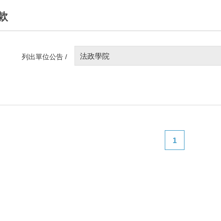
款
法政學院
列出單位公告 /
1