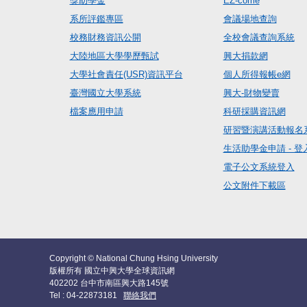
獎助學金
EZ-come
系所評鑑專區
會議場地查詢
校務財務資訊公開
全校會議查詢系統
大陸地區大學學歷甄試
興大捐款網
大學社會責任(USR)資訊平台
個人所得報帳e網
臺灣國立大學系統
興大-財物變賣
檔案應用申請
科研採購資訊網
研習暨演講活動報名
生活助學金申請 - 登
電子公文系統登入
公文附件下載區
Copyright © National Chung Hsing University
版權所有 國立中興大學全球資訊網
402202 台中市南區興大路145號
Tel : 04-22873181
聯絡我們