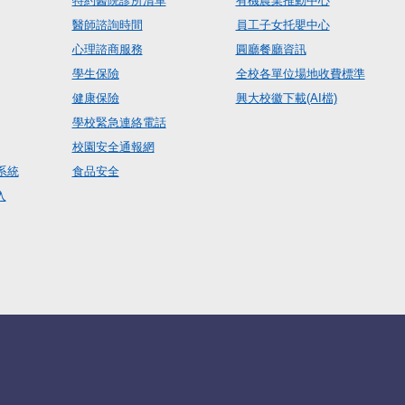
特約醫院診所清單
有機農業推動中心
醫師諮詢時間
員工子女托嬰中心
心理諮商服務
圓廳餐廳資訊
學生保險
全校各單位場地收費標準
健康保險
興大校徽下載(AI檔)
學校緊急連絡電話
校園安全通報網
系統
食品安全
入