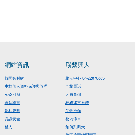
網站資訊
聯繫興大
校園智財網
校安中心 04-22870885
本校個人資料保護與管理
全校電話
RSS訂閱
人員查詢
網站導覽
校務建言系統
隱私聲明
失物招領
資訊安全
校內停車
登入
如何到興大