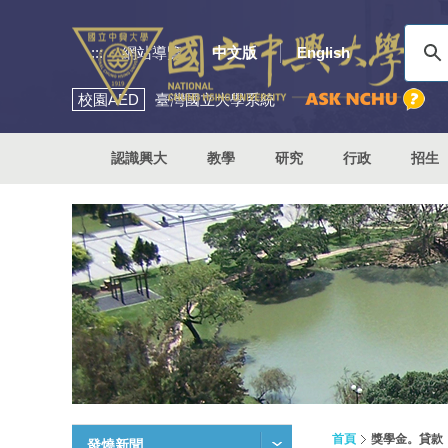
:::
網站導覽
中文版
English
校園
AED
臺灣國立大學系統
認識興大
教學
研究
行政
招生
首頁
獎學金。貸款
發燒新聞