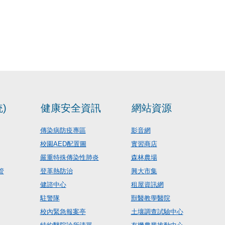
)
健康安全資訊
網站資源
傳染病防疫專區
影音網
校園AED配置圖
實習商店
嚴重特殊傳染性肺炎
森林農場
管
登革熱防治
興大市集
健諮中心
租屋資訊網
駐警隊
獸醫教學醫院
校內緊急報案亭
土壤調查試驗中心