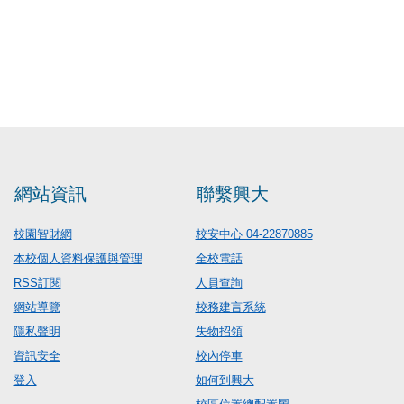
網站資訊
聯繫興大
校園智財網
校安中心 04-22870885
本校個人資料保護與管理
全校電話
RSS訂閱
人員查詢
網站導覽
校務建言系統
隱私聲明
失物招領
資訊安全
校內停車
登入
如何到興大