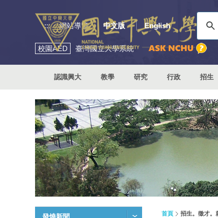
:::
網站導覽
中文版
English
校園
AED
臺灣國立大學系統
認識興大
教學
研究
行政
招生
首頁
招生。徵才。
發燒新聞