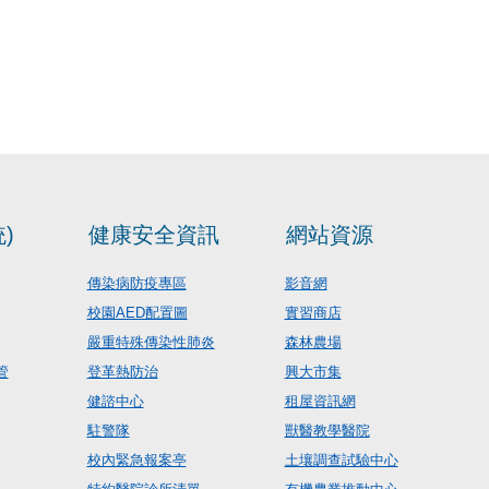
)
健康安全資訊
網站資源
傳染病防疫專區
影音網
校園AED配置圖
實習商店
嚴重特殊傳染性肺炎
森林農場
管
登革熱防治
興大市集
健諮中心
租屋資訊網
駐警隊
獸醫教學醫院
校內緊急報案亭
土壤調查試驗中心