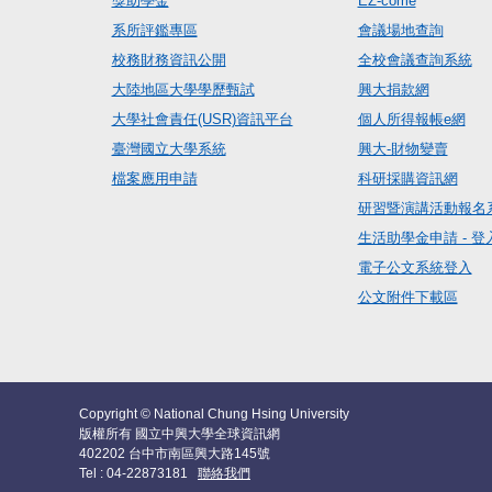
獎助學金
EZ-come
系所評鑑專區
會議場地查詢
校務財務資訊公開
全校會議查詢系統
大陸地區大學學歷甄試
興大捐款網
大學社會責任(USR)資訊平台
個人所得報帳e網
臺灣國立大學系統
興大-財物變賣
檔案應用申請
科研採購資訊網
研習暨演講活動報名
生活助學金申請 - 登
電子公文系統登入
公文附件下載區
Copyright © National Chung Hsing University
版權所有 國立中興大學全球資訊網
402202 台中市南區興大路145號
Tel : 04-22873181
聯絡我們