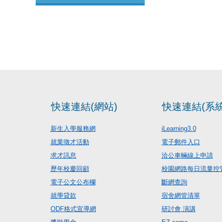
快速連結(網站)
快速連結(系統
新生入學服務網
iLearning3.0
就業徵才活動
電子郵件入口
求才訊息
洽公車輛線上申請
歷年校慶回顧
校園網路每日流量控
電子公文公布欄
斷網查詢
就學貸款
宿舍網管清單
ODF格式宣導網
研討會.演講