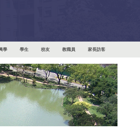
興學
學生
校友
教職員
家長訪客