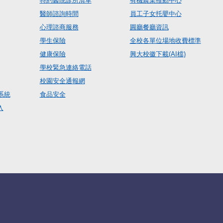
特約醫院診所清單
有機農業推動中心
醫師諮詢時間
員工子女托嬰中心
心理諮商服務
圓廳餐廳資訊
學生保險
全校各單位場地收費標準
健康保險
興大校徽下載(AI檔)
學校緊急連絡電話
校園安全通報網
系統
食品安全
入